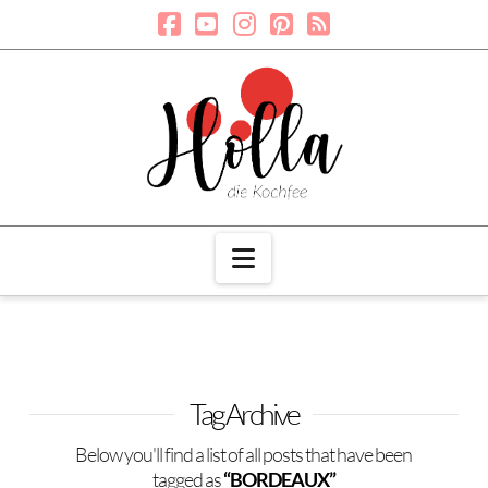
Navigation
Tag Archive
Below you'll find a list of all posts that have been
tagged as
“BORDEAUX”