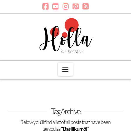
Navigation
Tag Archive
Below you'll find a list of all posts that have been
tagged as
“Basilikumöl”