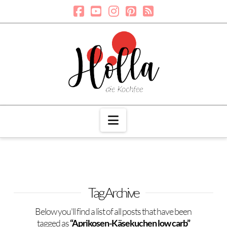
Navigation
Tag Archive
Below you'll find a list of all posts that have been
tagged as
“Aprikosen-Käsekuchen low carb”