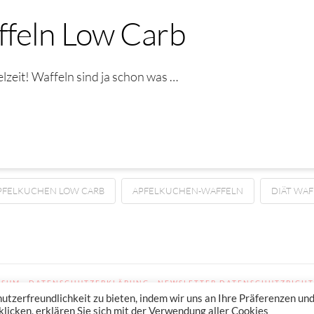
feln Low Carb
lzeit! Waffeln sind ja schon was …
PFELKUCHEN LOW CARB
APFELKUCHEN-WAFFELN
DIÄT WAF
SSUM
DATENSCHUTZERKLÄRUNG
NEWSLETTER DATENSCHUTZRICHT
zerfreundlichkeit zu bieten, indem wir uns an Ihre Präferenzen un
licken, erklären Sie sich mit der Verwendung aller Cookies