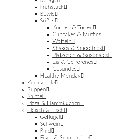
Beilagen
Frühstück
Bowls
Süßes
Kuchen & Torten
Cupcakes & Muffins
Waffeln
Shakes & Smoothies
Plätzchen & Saisonales
Eis & Gefrorenes
Gesundes
Healthy Monday
Kochschule
Suppen
Salate
Pizza & Flammkuchen
Fleisch & Fisch
Geflügel
Schwein
Rind
Fisch & Schalentiere