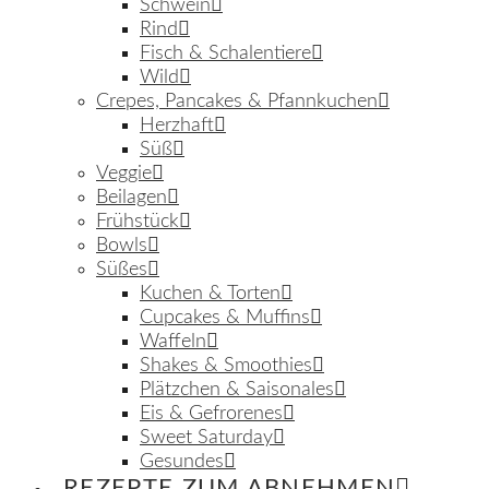
Schwein
Rind
Fisch & Schalentiere
Wild
Crepes, Pancakes & Pfannkuchen
Herzhaft
Süß
Veggie
Beilagen
Frühstück
Bowls
Süßes
Kuchen & Torten
Cupcakes & Muffins
Waffeln
Shakes & Smoothies
Plätzchen & Saisonales
Eis & Gefrorenes
Sweet Saturday
Gesundes
REZEPTE ZUM ABNEHMEN