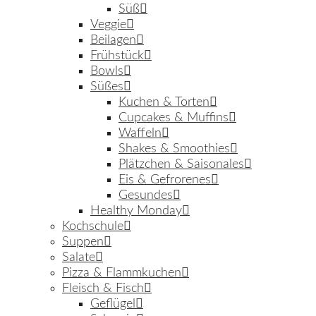
Süß
Veggie
Beilagen
Frühstück
Bowls
Süßes
Kuchen & Torten
Cupcakes & Muffins
Waffeln
Shakes & Smoothies
Plätzchen & Saisonales
Eis & Gefrorenes
Gesundes
Healthy Monday
Kochschule
Suppen
Salate
Pizza & Flammkuchen
Fleisch & Fisch
Geflügel