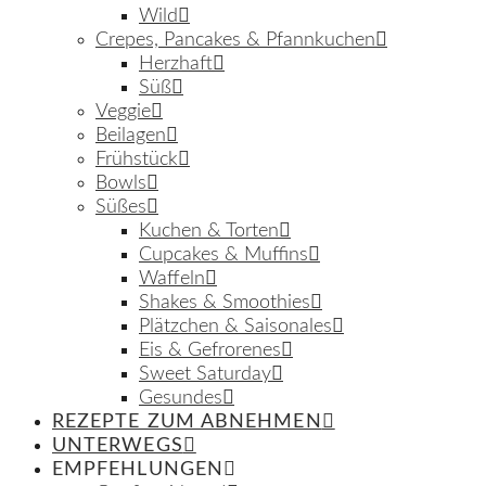
Wild
Crepes, Pancakes & Pfannkuchen
Herzhaft
Süß
Veggie
Beilagen
Frühstück
Bowls
Süßes
Kuchen & Torten
Cupcakes & Muffins
Waffeln
Shakes & Smoothies
Plätzchen & Saisonales
Eis & Gefrorenes
Sweet Saturday
Gesundes
REZEPTE ZUM ABNEHMEN
UNTERWEGS
EMPFEHLUNGEN