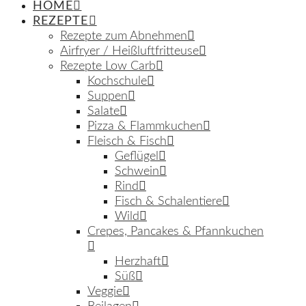
HOME
REZEPTE
Rezepte zum Abnehmen
Airfryer / Heißluftfritteuse
Rezepte Low Carb
Kochschule
Suppen
Salate
Pizza & Flammkuchen
Fleisch & Fisch
Geflügel
Schwein
Rind
Fisch & Schalentiere
Wild
Crepes, Pancakes & Pfannkuchen
Herzhaft
Süß
Veggie