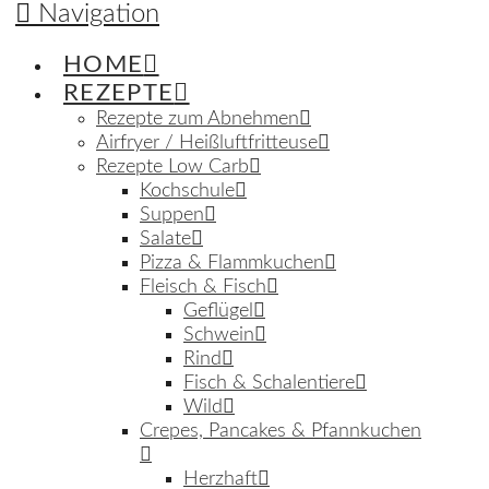
Navigation
HOME
REZEPTE
Rezepte zum Abnehmen
Airfryer / Heißluftfritteuse
Rezepte Low Carb
Kochschule
Suppen
Salate
Pizza & Flammkuchen
Fleisch & Fisch
Geflügel
Schwein
Rind
Fisch & Schalentiere
Wild
Crepes, Pancakes & Pfannkuchen
Herzhaft