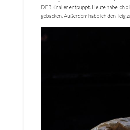
DER Knaller entpuppt. Heute habe ich di
gebacken. Außerdem habe ich den Teig zu