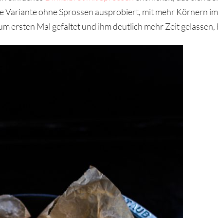
e Variante ohne Sprossen ausprobiert, mit mehr Körnern im 
m ersten Mal gefaltet und ihm deutlich mehr Zeit gelassen, 