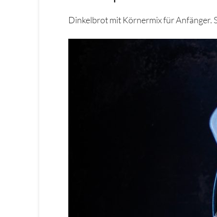
Dinkelbrot mit Körnermix für Anfänger. S