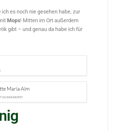
ie ich es noch nie gesehen habe, zur
mit
Mops
! Mitten im Ort außerdem
ik gibt – und genau da habe ich für
E
T DU DEN MOPS?
nig