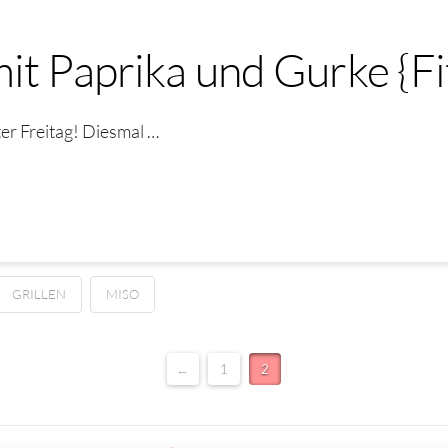
it Paprika und Gurke {Fit
ter Freitag! Diesmal …
GRILLEN
MISO
←
1
2