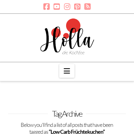
Navigation
Tag Archive
Below you'll find a list of all posts that have been
tagged as
“Low Carb Früchtekuchen”