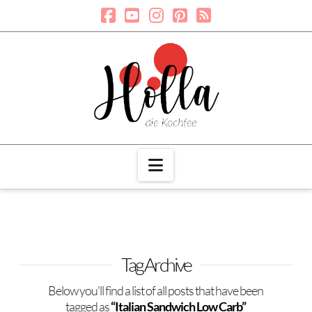
Navigation
Tag Archive
Below you'll find a list of all posts that have been
tagged as
“Italian Sandwich Low Carb”