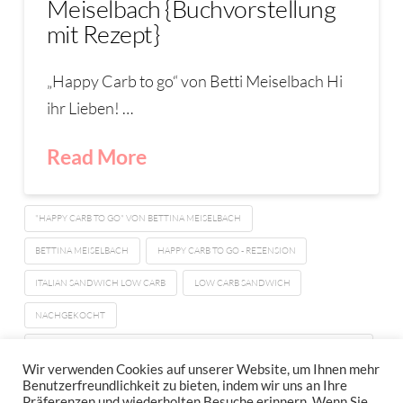
Meiselbach {Buchvorstellung
mit Rezept}
„Happy Carb to go“ von Betti Meiselbach Hi
ihr Lieben! …
Read More
"HAPPY CARB TO GO" VON BETTINA MEISELBACH
BETTINA MEISELBACH
HAPPY CARB TO GO - REZENSION
ITALIAN SANDWICH LOW CARB
LOW CARB SANDWICH
NACHGEKOCHT
ROLL-UP-SANDWICH BELLA ITALIA AUS "HAPPY CARB TO GO" VON BETTINA
MEISELBACH
Wir verwenden Cookies auf unserer Website, um Ihnen mehr
Benutzerfreundlichkeit zu bieten, indem wir uns an Ihre
Präferenzen und wiederholten Besuche erinnern. Wenn Sie