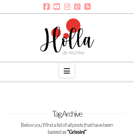
Navigation
Tag Archive
Below you'll find a list of all posts that have been
tagged as
“Grissini”