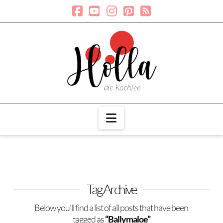
Navigation
Tag Archive
Below you'll find a list of all posts that have been
tagged as
“Ballymaloe”