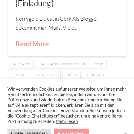
{Einladung}
Kerrygold Litfest in Cork Als Blogger
bekommt man Mails. Viele …
Read More
BALLYMALOE
BALLYMALOE COOKERY SCHOOL
CORK
IRELAND
IRISH BEEF CLUB
IRLAND
KERRYGOLD
LITFEST
TRAVEL
Wir verwenden Cookies auf unserer Website, um Ihnen mehr
Benutzerfreundlichkeit zu bieten, indem wir uns an Ihre
Präferenzen und wiederholten Besuche erinnern. Wenn Sie
auf "Alle akzeptieren" klicken, erklären Sie sich mit der
Verwendung aller Cookies einverstanden. Sie können jedoch
IMPRESSUM
DATENSCHUTZERKLÄRUNG
NEWSLETTER DATENSCHUTZRICHTLINIEN
die "Cookie-Einstellungen" besuchen, um eine kontrollierte
Zustimmung zu erteilen.
Mehr lesen
Stressfrei Und Gesund Genießen Mit Petra Hola-Schneider! Low Carb,
Cookie-Einstellungen
Alle akzeptieren