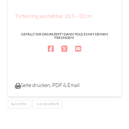
Tortenring ausziehbar 18,5 – 32 cm
GEFÄLLT DIR DAS REZEPT? DANN TEILE ES MIT DEINEN
FREUNDEN!
Seite drucken, PDF & Email
BACKFORM
KÜCHENGERÄTE