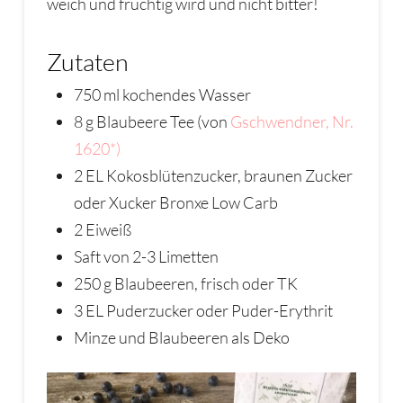
weich und fruchtig wird und nicht bitter!
Zutaten
750 ml kochendes Wasser
8 g Blaubeere Tee (von
Gschwendner, Nr.
1620*)
2 EL Kokosblütenzucker, braunen Zucker
oder Xucker Bronxe Low Carb
2 Eiweiß
Saft von 2-3 Limetten
250 g Blaubeeren, frisch oder TK
3 EL Puderzucker oder Puder-Erythrit
Minze und Blaubeeren als Deko