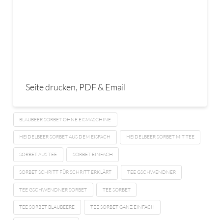
Seite drucken, PDF & Email
BLAUBEER SORBET OHNE EISMASCHINE
HEIDELBEER SORBET AUS DEM EISFACH
HEIDELBEER SORBET MIT TEE
SORBET AUS TEE
SORBET EINFACH
SORBET SCHRITT FÜR SCHRITT ERKLÄRT
TEE GSCHWENDNER
TEE GSCHWENDNER SORBET
TEE SORBET
TEE SORBET BLAUBEERE
TEE SORBET GANZ EINFACH