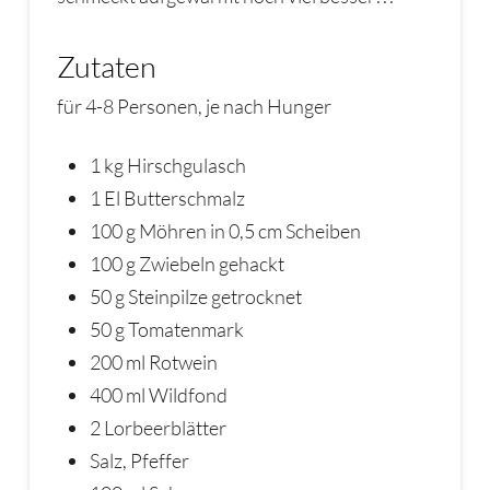
Zutaten
für 4-8 Personen, je nach Hunger
1 kg Hirschgulasch
1 El Butterschmalz
100 g Möhren in 0,5 cm Scheiben
100 g Zwiebeln gehackt
50 g Steinpilze getrocknet
50 g Tomatenmark
200 ml Rotwein
400 ml Wildfond
2 Lorbeerblätter
Salz, Pfeffer