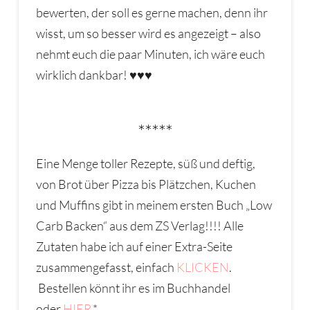
bewerten, der soll es gerne machen, denn ihr
wisst, um so besser wird es angezeigt – also
nehmt euch die paar Minuten, ich wäre euch
wirklich dankbar! ♥♥♥
*****
Eine Menge toller Rezepte, süß und deftig,
von Brot über Pizza bis Plätzchen, Kuchen
und Muffins gibt in meinem ersten Buch „Low
Carb Backen“ aus dem ZS Verlag!!!! Alle
Zutaten habe ich auf einer Extra-Seite
zusammengefasst, einfach
KLICKEN
.
Bestellen könnt ihr es im Buchhandel
oder
HIER.
*