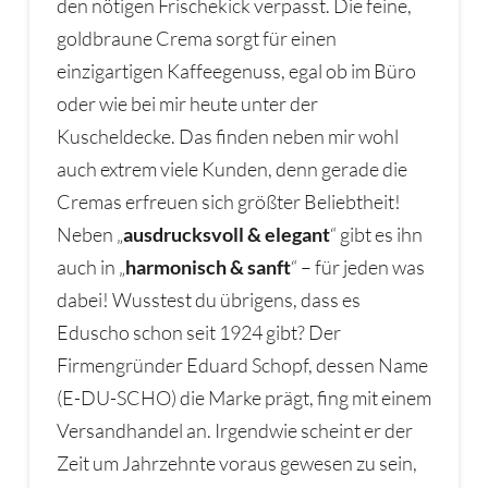
den nötigen Frischekick verpasst. Die feine,
goldbraune Crema sorgt für einen
einzigartigen Kaffeegenuss, egal ob im Büro
oder wie bei mir heute unter der
Kuscheldecke. Das finden neben mir wohl
auch extrem viele Kunden, denn gerade die
Cremas erfreuen sich größter Beliebtheit!
Neben „
ausdrucksvoll & elegant
“ gibt es ihn
auch in „
harmonisch & sanft
“ – für jeden was
dabei! Wusstest du übrigens, dass es
Eduscho schon seit 1924 gibt? Der
Firmengründer Eduard Schopf, dessen Name
(E-DU-SCHO) die Marke prägt, fing mit einem
Versandhandel an. Irgendwie scheint er der
Zeit um Jahrzehnte voraus gewesen zu sein,