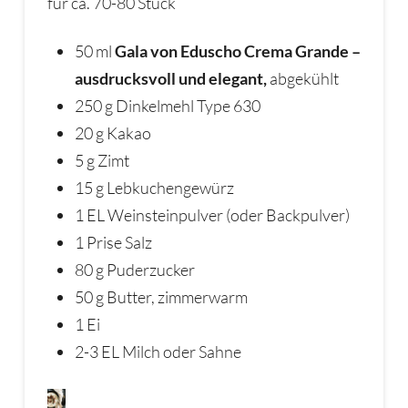
für ca. 70-80 Stück
50 ml
Gala von Eduscho Crema Grande –
ausdrucksvoll und elegant,
abgekühlt
250 g Dinkelmehl Type 630
20 g Kakao
5 g Zimt
15 g Lebkuchengewürz
1 EL Weinsteinpulver (oder Backpulver)
1 Prise Salz
80 g Puderzucker
50 g Butter, zimmerwarm
1 Ei
2-3 EL Milch oder Sahne