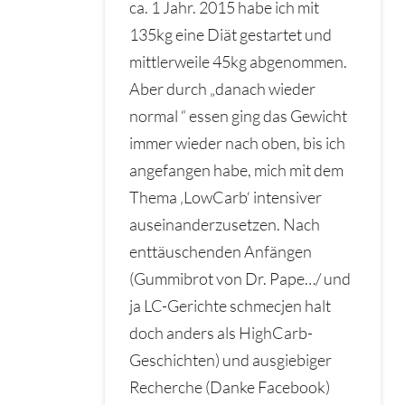
ca. 1 Jahr. 2015 habe ich mit
135kg eine Diät gestartet und
mittlerweile 45kg abgenommen.
Aber durch „danach wieder
normal “ essen ging das Gewicht
immer wieder nach oben, bis ich
angefangen habe, mich mit dem
Thema ‚LowCarb‘ intensiver
auseinanderzusetzen. Nach
enttäuschenden Anfängen
(Gummibrot von Dr. Pape…/ und
ja LC-Gerichte schmecjen halt
doch anders als HighCarb-
Geschichten) und ausgiebiger
Recherche (Danke Facebook)