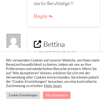
das für Berufstätige ??
Reply
Bettina
4. JANUAR 2018 AT 19:59
Wir verwenden Cookies auf unserer Website, um Ihnen mehr
Ich kenne Ihre Seite seit über 2
Benutzerfreundlichkeit zu bieten, indem wir uns an Ihre
Präferenzen und wiederholten Besuche erinnern. Wenn Sie
Jahren. Mir vielen Rezepten und
auf "Alle akzeptieren" klicken, erklären Sie sich mit der
Verwendung aller Cookies einverstanden. Sie können jedoch
Tipps von dieser und speziell von
die "Cookie-Einstellungen" besuchen, um eine kontrollierte
der FacebookSeite habe ich
Zustimmung zu erteilen.
Mehr lesen
seinerzeit 15 Kilo abgenommen.
Cookie-Einstellungen
Alle akzeptieren
Leider habe ich durch Stress im