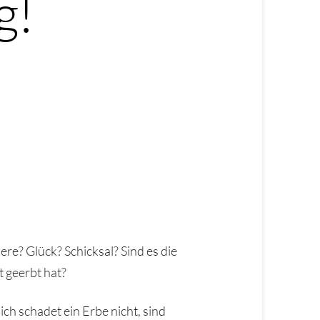
g!
ere? Glück? Schicksal? Sind es die
t geerbt hat?
ich schadet ein Erbe nicht, sind