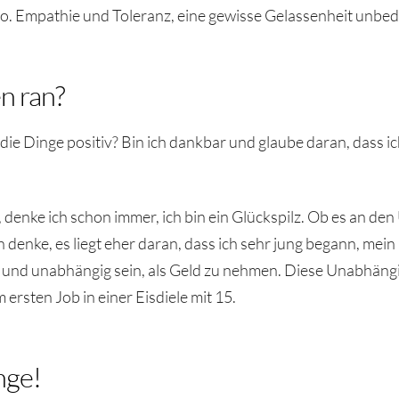
. Empathie und Toleranz, eine gewisse Gelassenheit unbed
n ran?
h die Dinge positiv? Bin ich dankbar und glaube daran, dass 
t, denke ich schon immer, ich bin ein Glückspilz. Ob es an de
h denke, es liegt eher daran, dass ich sehr jung begann, mei
nd unabhängig sein, als Geld zu nehmen. Diese Unabhängigk
ersten Job in einer Eisdiele mit 15.
nge!