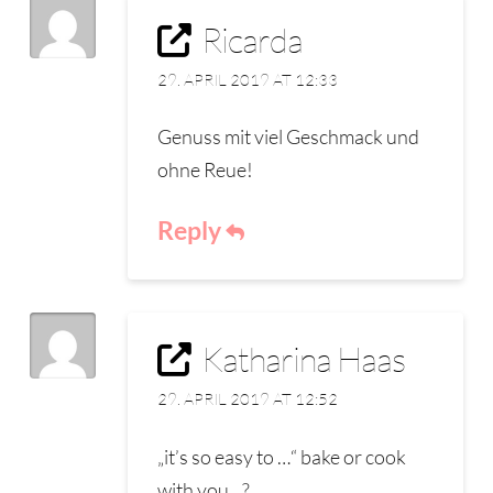
Ricarda
29. APRIL 2019 AT 12:33
Genuss mit viel Geschmack und
ohne Reue!
Reply
Katharina Haas
29. APRIL 2019 AT 12:52
„it’s so easy to …“ bake or cook
with you…?