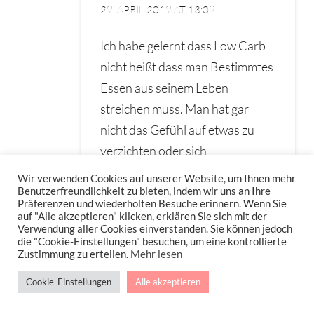
29. APRIL 2019 AT 13:09
Ich habe gelernt dass Low Carb
nicht heißt dass man Bestimmtes
Essen aus seinem Leben
streichen muss. Man hat gar
nicht das Gefühl auf etwas zu
verzichten oder sich
einzuschränken. Man findet zu
Wir verwenden Cookies auf unserer Website, um Ihnen mehr
Benutzerfreundlichkeit zu bieten, indem wir uns an Ihre
jedem Anlass und für alle Gelüste
Präferenzen und wiederholten Besuche erinnern. Wenn Sie
das passende Rezept bei dir!
auf "Alle akzeptieren" klicken, erklären Sie sich mit der
Verwendung aller Cookies einverstanden. Sie können jedoch
die "Cookie-Einstellungen" besuchen, um eine kontrollierte
Fände Einkaufslisten im
Zustimmung zu erteilen.
Mehr lesen
Kochbuch ganz toll so mit den
Cookie-Einstellungen
Alle akzeptieren
wichtigsten Grundzutaten und