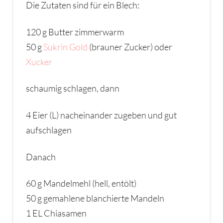
Die Zutaten sind für ein Blech:
120 g Butter zimmerwarm
50 g
Sukrin Gold
(brauner Zucker) oder
Xucker
schaumig schlagen, dann
4 Eier (L) nacheinander zugeben und gut
aufschlagen
Danach
60 g Mandelmehl (hell, entölt)
50 g gemahlene blanchierte Mandeln
1 EL Chiasamen