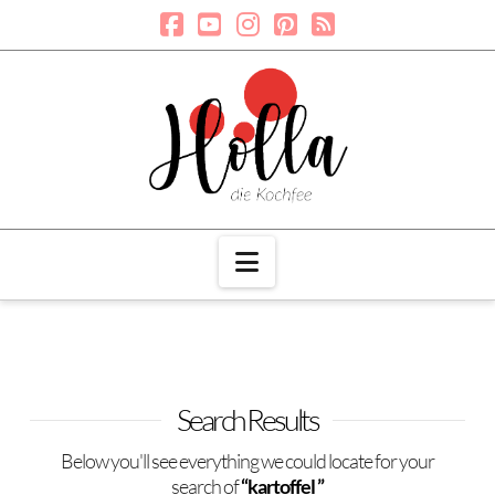
Navigation
Search Results
Below you'll see everything we could locate for your
search of
“kartoffel ”