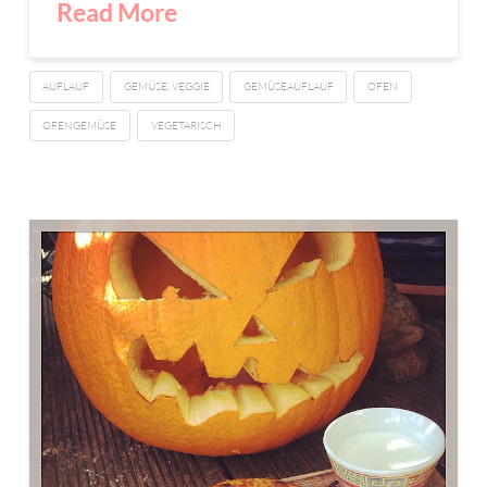
Read More
AUFLAUF
GEMÜSE. VEGGIE
GEMÜSEAUFLAUF
OFEN
OFENGEMÜSE
VEGETARISCH