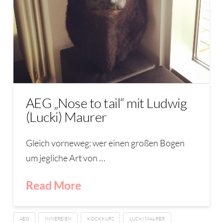
AEG „Nose to tail“ mit Ludwig
(Lucki) Maurer
Gleich vorneweg: wer einen großen Bogen
um jegliche Art von …
Read More
AEG
INNEREIEN
KOCKKURS
LUCKI MAURER