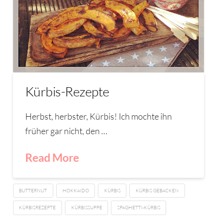
Kürbis-Rezepte
Herbst, herbster, Kürbis! Ich mochte ihn
früher gar nicht, den …
Read More
BUTTERNUT
HOKKAIDO
KÜRBIS
KÜRBIS GEBACKEN
KÜRBISREZEPTE
KÜRBISSUPPE
SPAGHETTI-KÜRBIS