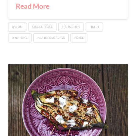
Read More
BACON
ERBSENPÜREE
HÄHNCHEN
HUHN
PASTINAKE
PASTINAKENPÜREE
PÜREE